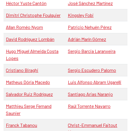
Héctor Yuste Cantón
José Sánchez Martínez
Dimitri Christophe Foulquier
Kingsley Fobi
Allan Roméo Nyom
Patricio Nehuén Pérez
David Rodríguez Lombán
Adrián Marín Gómez
Hugo Miguel Almeida Costa
Sergio Barcia Laranxeira
Lopes
Cristiano Biraghi
Sergio Escudero Palomo
Matheus Dória Macedo
Luis Alfonso Abram Ugarelli
Salvador Ruiz Rodríguez
Santiago Arias Naranjo
Matthieu Serge Fernand
Raúl Torrente Navarro
Saunier
Franck Tabanou
Christ-Emmanuel Faitout