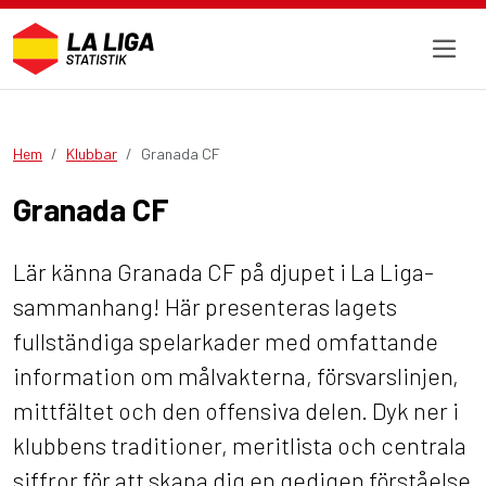
Hem
Klubbar
Granada CF
Granada CF
Lär känna Granada CF på djupet i La Liga-
sammanhang! Här presenteras lagets
fullständiga spelarkader med omfattande
information om målvakterna, försvarslinjen,
mittfältet och den offensiva delen. Dyk ner i
klubbens traditioner, meritlista och centrala
siffror för att skapa dig en gedigen förståelse