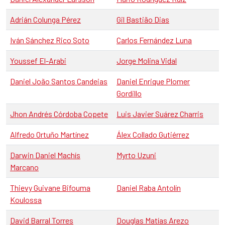
Adrián Colunga Pérez
Gil Bastião Dias
Iván Sánchez Rico Soto
Carlos Fernández Luna
Youssef El-Arabi
Jorge Molina Vidal
Daniel João Santos Candeias
Daniel Enrique Plomer
Gordillo
Jhon Andrés Córdoba Copete
Luis Javier Suárez Charris
Alfredo Ortuño Martínez
Álex Collado Gutiérrez
Darwin Daniel Machís
Myrto Uzuni
Marcano
Thievy Guivane Bifouma
Daniel Raba Antolín
Koulossa
David Barral Torres
Douglas Matías Arezo