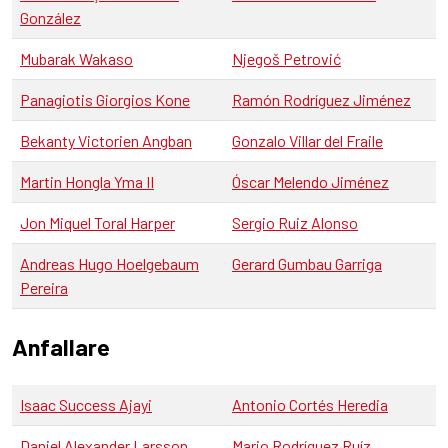
González
Mubarak Wakaso
Njegoš Petrović
Panagiotis Giorgios Kone
Ramón Rodríguez Jiménez
Bekanty Victorien Angban
Gonzalo Villar del Fraile
Martin Hongla Yma II
Óscar Melendo Jiménez
Jon Miquel Toral Harper
Sergio Ruiz Alonso
Andreas Hugo Hoelgebaum
Gerard Gumbau Garriga
Pereira
Anfallare
Isaac Success Ajayi
Antonio Cortés Heredia
Daniel Alexander Larsson
Mario Rodríguez Ruíz