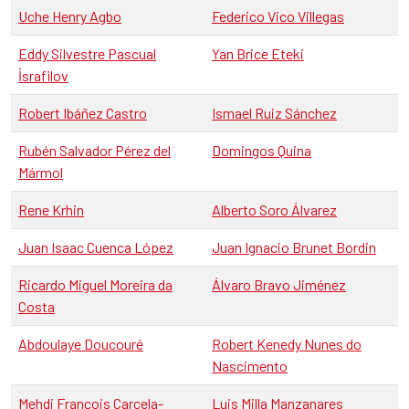
Uche Henry Agbo
Federico Vico Villegas
Eddy Silvestre Pascual
Yan Brice Eteki
İsrafilov
Robert Ibáñez Castro
Ismael Ruiz Sánchez
Rubén Salvador Pérez del
Domingos Quina
Mármol
Rene Krhin
Alberto Soro Álvarez
Juan Isaac Cuenca López
Juan Ignacio Brunet Bordin
Ricardo Miguel Moreira da
Álvaro Bravo Jiménez
Costa
Abdoulaye Doucouré
Robert Kenedy Nunes do
Nascimento
Mehdi François Carcela-
Luis Milla Manzanares