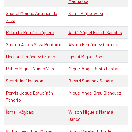
Maouassa
Gabriel Moisés Antunes da
Kamil Piątkowski
Silva
Roberto Román Triguero
Adrià Miquel Bosch Sanchis
Gastón Alexis Silva Perdomo
Álvaro Fernández Carreras
Héctor Hernández Ortega
Ignasi Miquel Pons
Rúben Miguel Nunes Vezo
Miguel Ángel Rubio Lestan
Sverrir Ingi Ingason
Ricard Sánchez Sendra
Pervis Josué Estupiñán
Miguel Ángel Brau Blanquez
Tenorio
İsmail Köybaşı
Wilson Migueis Manafá
Jancó
Víctor David Díaz Miguel
Bruno Méndez Cittadini