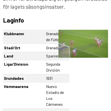
för lagets säsongsinsatser.
Laginfo
Klubbnamn
Granada Club
de Fútbol
Stad/Ort
Granada
Land
Spanien
Liga/Division
Segunda
División
Grundades
1931
Hemmaarena
Nuevo
Estadio de
Los
Cármenes