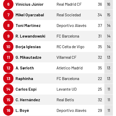
6
Vinícius Júnior
Real Madrid CF
36
16
7
Mikel Oyarzabal
Real Sociedad
34
15
8
Toni Martínez
Deportivo Alavés
37
14
9
R. Lewandowski
FC Barcelona
31
14
10
Borja Iglesias
RC Celta de Vigo
35
14
11
G. Mikautadze
Villarreal CF
32
13
12
A. Sørloth
Atletico Madrid
35
13
13
Raphinha
FC Barcelona
22
13
14
Carlos Espí
Levante UD
25
11
15
C. Hernández
Real Betis
32
11
16
L. Boyé
Deportivo Alavés
29
11