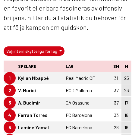
en favorit eller bara fascineras av offensiv
briljans, hittar du all statistik du behöver för
att följa kampen om guldskon.
Välj intern skytteliga för lag
SPELARE
LAG
SM
M
1
Kylian Mbappé
Real Madrid CF
31
25
2
V. Muriqi
RCD Mallorca
37
23
3
A. Budimir
CA Osasuna
37
17
4
Ferran Torres
FC Barcelona
33
16
5
Lamine Yamal
FC Barcelona
28
16