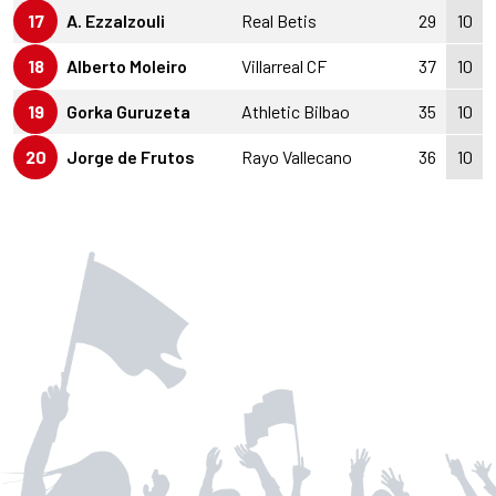
17
A. Ezzalzouli
Real Betis
29
10
18
Alberto Moleiro
Villarreal CF
37
10
19
Gorka Guruzeta
Athletic Bilbao
35
10
20
Jorge de Frutos
Rayo Vallecano
36
10