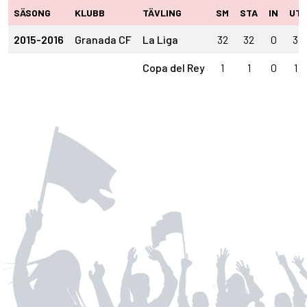
SÄSONG
KLUBB
TÄVLING
SM
STA
IN
UT
2015-2016
Granada CF
La Liga
32
32
0
3
Copa del Rey
1
1
0
1