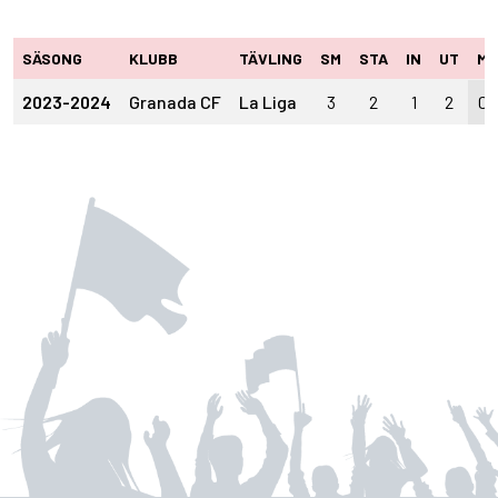
SÄSONG
KLUBB
TÄVLING
SM
STA
IN
UT
M
2023-2024
Granada CF
La Liga
3
2
1
2
0