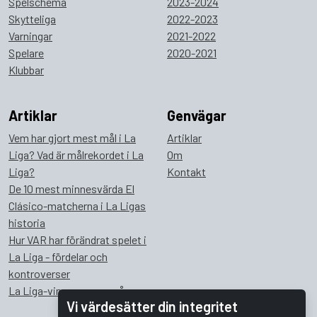
Spelschema
2023-2024
Skytteliga
2022-2023
Varningar
2021-2022
Spelare
2020-2021
Klubbar
Artiklar
Genvägar
Vem har gjort mest mål i La
Artiklar
Liga? Vad är målrekordet i La
Om
Liga?
Kontakt
De 10 mest minnesvärda El
Clásico-matcherna i La Ligas
historia
Hur VAR har förändrat spelet i
La Liga - fördelar och
kontroverser
La Liga-vinnare genom åren
Vi värdesätter din integritet