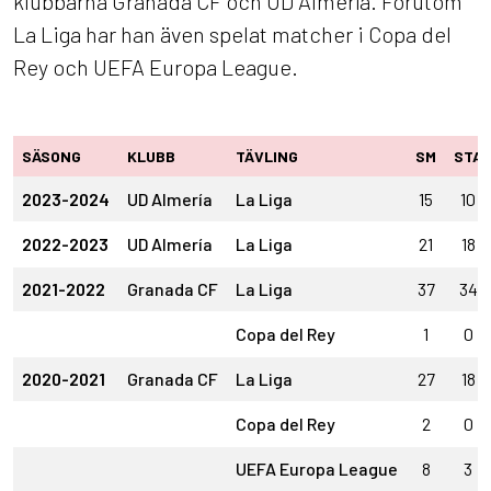
klubbarna Granada CF och UD Almería. Förutom
La Liga har han även spelat matcher i Copa del
Rey och UEFA Europa League.
SÄSONG
KLUBB
TÄVLING
SM
STA
2023-2024
UD Almería
La Liga
15
10
2022-2023
UD Almería
La Liga
21
18
2021-2022
Granada CF
La Liga
37
34
Copa del Rey
1
0
2020-2021
Granada CF
La Liga
27
18
Copa del Rey
2
0
UEFA Europa League
8
3