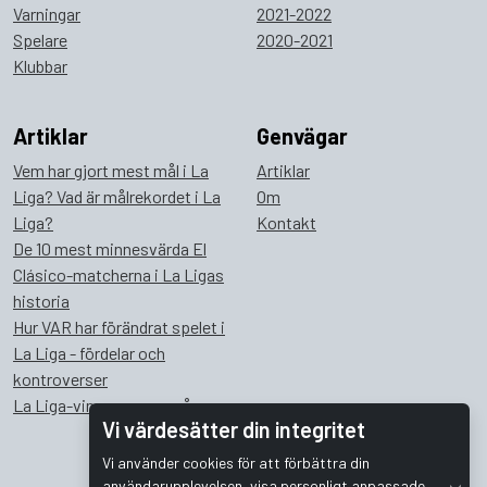
Varningar
2021-2022
Spelare
2020-2021
Klubbar
Artiklar
Genvägar
Vem har gjort mest mål i La
Artiklar
Liga? Vad är målrekordet i La
Om
Liga?
Kontakt
De 10 mest minnesvärda El
Clásico-matcherna i La Ligas
historia
Hur VAR har förändrat spelet i
La Liga - fördelar och
kontroverser
La Liga-vinnare genom åren
Vi värdesätter din integritet
Vi använder cookies för att förbättra din
användarupplevelsen, visa personligt anpassade