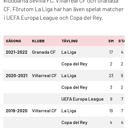
klubbarna Sevilla FC, Villarreal CF och Granada
CF. Förutom La Liga har han även spelat matcher
i UEFA Europa League och Copa del Rey.
SÄSONG
KLUBB
TÄVLING
SM
STA
2021-2022
Granada CF
La Liga
17
4
Copa del Rey
2
2
2020-2021
Villarreal CF
La Liga
23
9
Copa del Rey
3
2
UEFA Europa League
9
7
2019-2020
Villarreal CF
La Liga
19
7
Copa del Rey
4
4