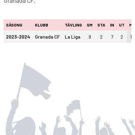
Granada CF.
SÄSONG
KLUBB
TÄVLING
SM
STA
IN
UT
M
2023-2024
Granada CF
La Liga
9
2
7
2
1