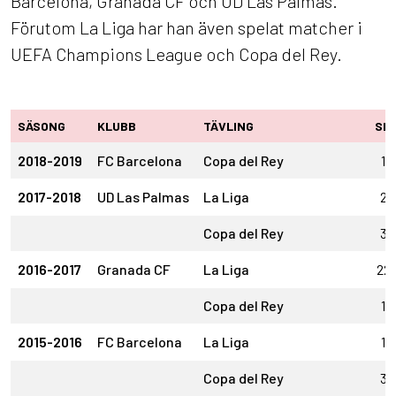
Barcelona, Granada CF och UD Las Palmas.
Förutom La Liga har han även spelat matcher i
UEFA Champions League och Copa del Rey.
SÄSONG
KLUBB
TÄVLING
SM
2018-2019
FC Barcelona
Copa del Rey
1
2017-2018
UD Las Palmas
La Liga
2
Copa del Rey
3
2016-2017
Granada CF
La Liga
22
Copa del Rey
1
2015-2016
FC Barcelona
La Liga
1
Copa del Rey
3