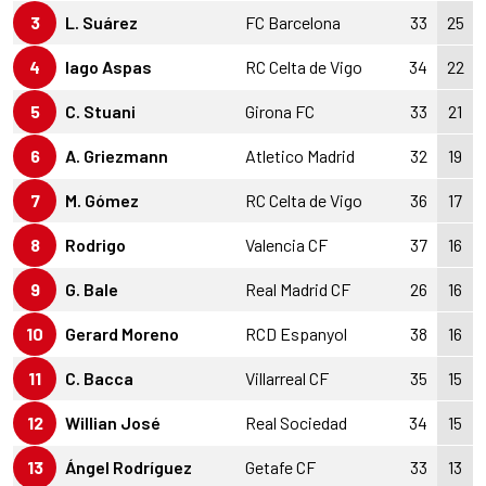
3
L. Suárez
FC Barcelona
33
25
4
Iago Aspas
RC Celta de Vigo
34
22
5
C. Stuani
Girona FC
33
21
6
A. Griezmann
Atletico Madrid
32
19
7
M. Gómez
RC Celta de Vigo
36
17
8
Rodrigo
Valencia CF
37
16
9
G. Bale
Real Madrid CF
26
16
10
Gerard Moreno
RCD Espanyol
38
16
11
C. Bacca
Villarreal CF
35
15
12
Willian José
Real Sociedad
34
15
13
Ángel Rodríguez
Getafe CF
33
13