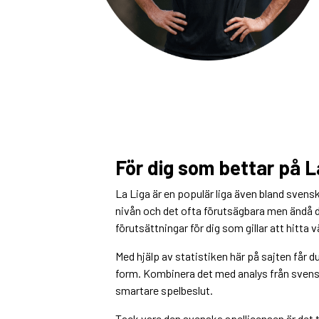
För dig som bettar på L
La Liga är en populär liga även bland svens
nivån och det ofta förutsägbara men ändå 
förutsättningar för dig som gillar att hitta 
Med hjälp av statistiken här på sajten får du
form. Kombinera det med analys från svensk
smartare spelbeslut.
Tack vare den svenska spellicensen är det t