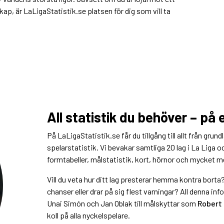
skap, är LaLigaStatistik.se platsen för dig som vill ta
All statistik du behöver – på e
På LaLigaStatistik.se får du tillgång till allt från grun
spelarstatistik. Vi bevakar samtliga 20 lag i La Liga 
formtabeller, målstatistik, kort, hörnor och mycket m
Vill du veta hur ditt lag presterar hemma kontra borta?
chanser eller drar på sig flest varningar? All denna in
Unai Simón och Jan Oblak till målskyttar som
Robert
koll på alla nyckelspelare.