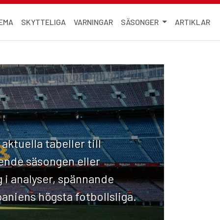
EMA
SKYTTELIGA
VARNINGAR
SÄSONGER
ARTIKLAR
aktuella tabeller till
ående säsongen eller
g i analyser, spännande
paniens högsta fotbollsliga.