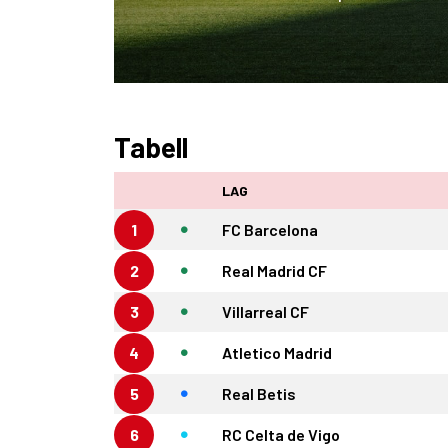
Tabell
LAG
1
FC Barcelona
2
Real Madrid CF
3
Villarreal CF
4
Atletico Madrid
5
Real Betis
6
RC Celta de Vigo