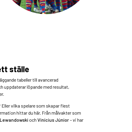
tt ställe
dläggande tabeller till avancerad
och uppdaterar löpande med resultat,
er.
 Eller vilka spelare som skapar flest
formation hittar du här. Från målvakter som
 Lewandowski
och
Vinícius Júnior
– vi har