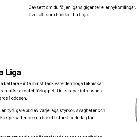
Oavsett om du följer ligans giganter eller nykomlingar,
över allt som händer i La Liga.
a Liga
ka bettare – inte minst tack vare den höga tekniska
dramatiska matchförloppet. Det skapar intressanta
värde i oddsen.
 en tydligare bild av varje lags styrkor, svagheter och
a spelsajter och du har ett starkt underlag för
ryggt att spela hos licensierade svenska spelbolag,