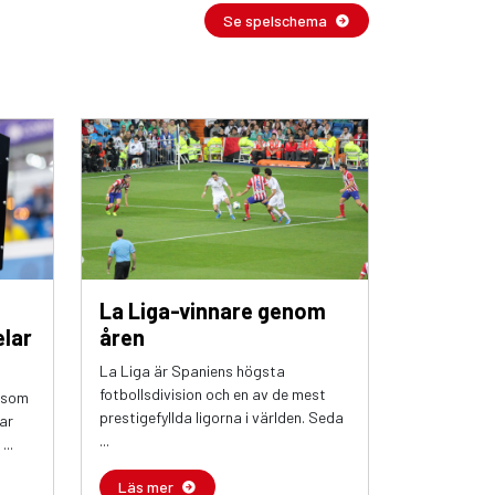
Se spelschema
La Liga-vinnare genom
elar
åren
La Liga är Spaniens högsta
fotbollsdivision och en av de mest
 som
prestigefyllda ligorna i världen. Seda
ar
...
...
Läs mer