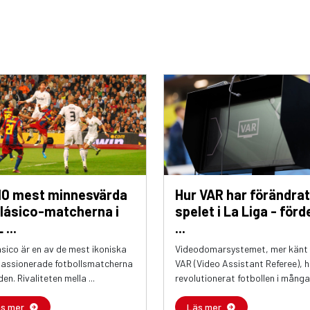
10 mest minnesvärda
Hur VAR har förändrat
Clásico-matcherna i
spelet i La Liga - förd
 ...
...
ásico är en av de mest ikoniska
Videodomarsystemet, mer känt
passionerade fotbollsmatcherna
VAR (Video Assistant Referee), h
den. Rivaliteten mella ...
revolutionerat fotbollen i många 
äs mer
Läs mer