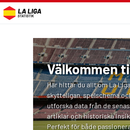
Välkommen til
Här hittar du allt om La Liga
skytteligan, spelschema och
utforska data från de senast
artiklar och historiska insi
Perfekt för både passionera