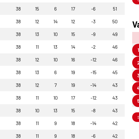
38
15
6
17
-6
51
38
12
14
12
-3
50
V
38
13
10
15
-9
49
38
11
13
14
-2
46
38
12
10
16
-12
46
38
13
6
19
-15
45
38
12
7
19
-14
43
38
11
10
17
-12
43
38
10
13
15
-8
43
38
11
9
18
-14
42
38
11
9
18
-6
42