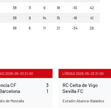
38
11
9
18
-10
42
38
9
14
15
-16
41
38
6
11
21
-34
29
AG 2026-05-23 21:00
LÖRDAG 2026-05-23 21:00
encia CF
3
RC Celta de Vigo
Barcelona
1
Sevilla FC
dio de Mestalla
Estadio Abanca-Balaídos