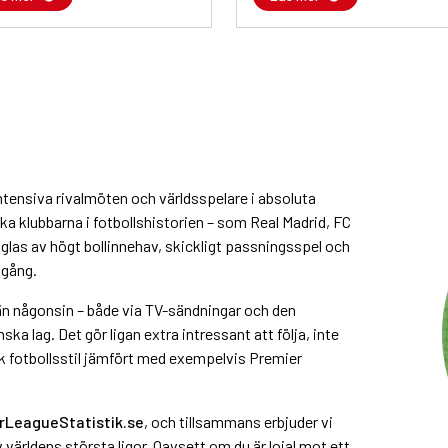
ntensiva rivalmöten och världsspelare i absoluta
ka klubbarna i fotbollshistorien – som Real Madrid, FC
glas av högt bollinnehav, skickligt passningsspel och
mgång.
 än någonsin – både via TV-sändningar och den
a lag. Det gör ligan extra intressant att följa, inte
k fotbollsstil jämfört med exempelvis Premier
rLeagueStatistik.se
, och tillsammans erbjuder vi
världens största ligor. Oavsett om du är lojal mot ett