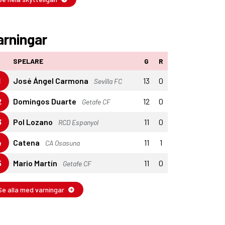
arningar
SPELARE
G
R
1
José Ángel Carmona
13
0
Sevilla FC
2
Domingos Duarte
12
0
Getafe CF
3
Pol Lozano
11
0
RCD Espanyol
4
Catena
11
1
CA Osasuna
5
Mario Martín
11
0
Getafe CF
Se alla med varningar