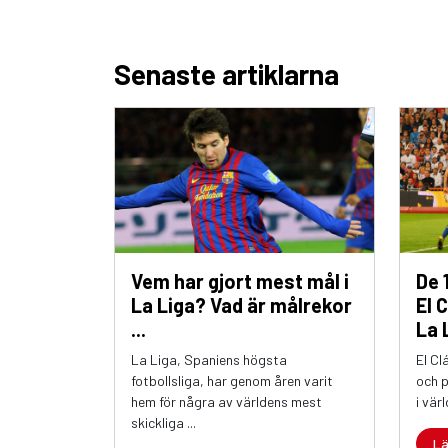
Senaste artiklarna
Vem har gjort mest mål i
De 
La Liga? Vad är målrekor
El 
...
La L
La Liga, Spaniens högsta
El Cl
fotbollsliga, har genom åren varit
och 
hem för några av världens mest
i värl
skickliga ...
L