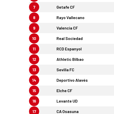
7
Getafe CF
8
Rayo Vallecano
9
Valencia CF
10
Real Sociedad
11
RCD Espanyol
12
Athletic Bilbao
13
Sevilla FC
14
Deportivo Alavés
15
Elche CF
16
Levante UD
17
CA Osasuna