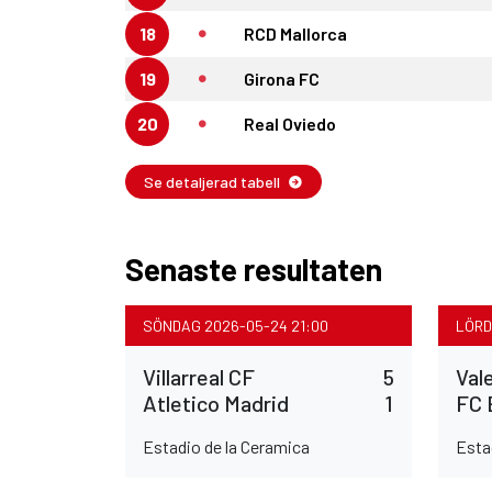
18
RCD Mallorca
19
Girona FC
20
Real Oviedo
Se detaljerad tabell
Senaste resultaten
SÖNDAG 2026-05-24 21:00
LÖRD
Villarreal CF
5
Val
Atletico Madrid
1
FC 
Estadio de la Ceramica
Esta