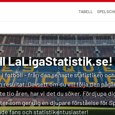
TABELL
SPELSCH
l LaLigaStatistik.se!
 i fotboll - från den senaste statistiken och 
 resultat. Oavsett om du vill följa den påg
e tio åren, har vi det du söker. Fördjupa di
kter som ger dig en djupare förståelse för S
de fans och statistikentusiaster!