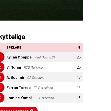
kytteliga
SPELARE
M
1
Kylian Mbappé
25
Real Madrid CF
2
V. Muriqi
23
RCD Mallorca
3
A. Budimir
17
CA Osasuna
4
Ferran Torres
16
FC Barcelona
5
Lamine Yamal
16
FC Barcelona
Se hela skytteligan