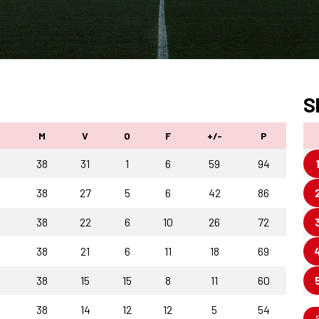
S
M
V
O
F
+/-
P
38
31
1
6
59
94
38
27
5
6
42
86
38
22
6
10
26
72
38
21
6
11
18
69
38
15
15
8
11
60
38
14
12
12
5
54