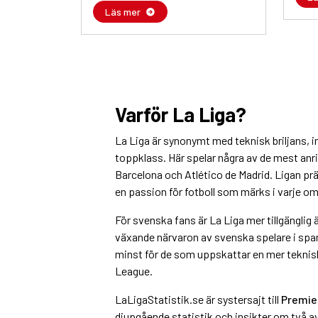
Läs mer
Varför La Liga?
La Liga är synonymt med teknisk briljans, i
toppklass. Här spelar några av de mest anri
Barcelona och Atlético de Madrid. Ligan prä
en passion för fotboll som märks i varje o
För svenska fans är La Liga mer tillgänglig
växande närvaron av svenska spelare i spansk
minst för de som uppskattar en mer teknis
League.
LaLigaStatistik.se är systersajt till
Premie
djupgående statistik och insikter om två av 