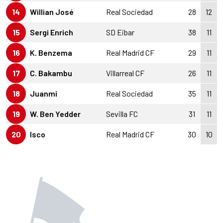
14
Willian José
Real Sociedad
28
12
15
Sergi Enrich
SD Eibar
38
11
16
K. Benzema
Real Madrid CF
29
11
17
C. Bakambu
Villarreal CF
26
11
18
Juanmi
Real Sociedad
35
11
19
W. Ben Yedder
Sevilla FC
31
11
20
Isco
Real Madrid CF
30
10