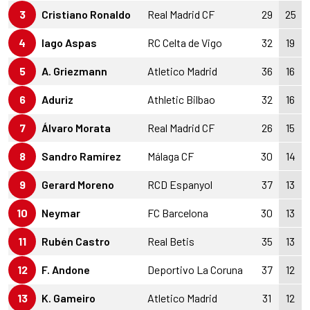
3
Cristiano Ronaldo
Real Madrid CF
29
25
4
Iago Aspas
RC Celta de Vigo
32
19
5
A. Griezmann
Atletico Madrid
36
16
6
Aduriz
Athletic Bilbao
32
16
7
Álvaro Morata
Real Madrid CF
26
15
8
Sandro Ramírez
Málaga CF
30
14
9
Gerard Moreno
RCD Espanyol
37
13
10
Neymar
FC Barcelona
30
13
11
Rubén Castro
Real Betis
35
13
12
F. Andone
Deportivo La Coruna
37
12
13
K. Gameiro
Atletico Madrid
31
12