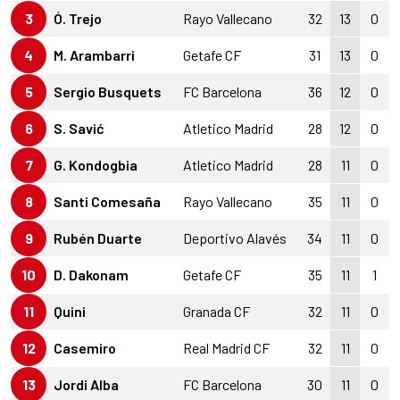
3
Ó. Trejo
Rayo Vallecano
32
13
0
4
M. Arambarri
Getafe CF
31
13
0
5
Sergio Busquets
FC Barcelona
36
12
0
6
S. Savić
Atletico Madrid
28
12
0
7
G. Kondogbia
Atletico Madrid
28
11
0
8
Santi Comesaña
Rayo Vallecano
35
11
0
9
Rubén Duarte
Deportivo Alavés
34
11
0
10
D. Dakonam
Getafe CF
35
11
1
11
Quini
Granada CF
32
11
0
12
Casemiro
Real Madrid CF
32
11
0
13
Jordi Alba
FC Barcelona
30
11
0