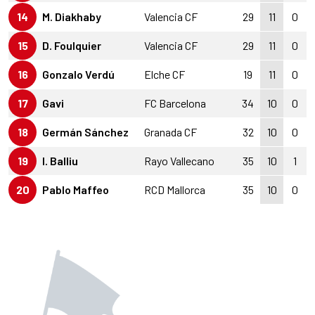
14
M. Diakhaby
Valencia CF
29
11
0
15
D. Foulquier
Valencia CF
29
11
0
16
Gonzalo Verdú
Elche CF
19
11
0
17
Gavi
FC Barcelona
34
10
0
18
Germán Sánchez
Granada CF
32
10
0
19
I. Balliu
Rayo Vallecano
35
10
1
20
Pablo Maffeo
RCD Mallorca
35
10
0