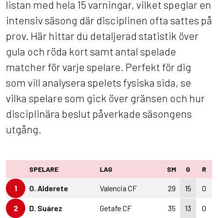
listan med hela 15 varningar, vilket speglar en
intensiv säsong där disciplinen ofta sattes på
prov. Här hittar du detaljerad statistik över
gula och röda kort samt antal spelade
matcher för varje spelare. Perfekt för dig
som vill analysera spelets fysiska sida, se
vilka spelare som gick över gränsen och hur
disciplinära beslut påverkade säsongens
utgång.
SPELARE
LAG
SM
G
R
1
O. Alderete
Valencia CF
29
15
0
2
D. Suárez
Getafe CF
35
13
0