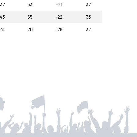
37
53
-16
37
43
65
-22
33
41
70
-29
32