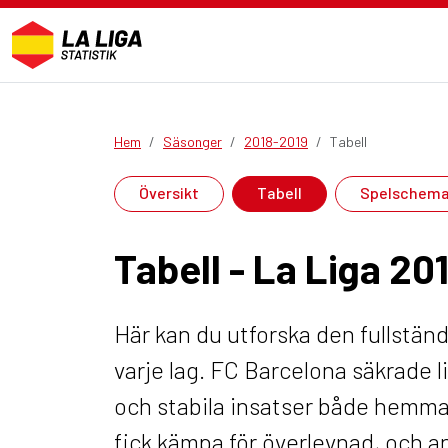
Hem
Säsonger
2018-2019
Tabell
Översikt
Tabell
Spelschem
Tabell - La Liga 20
Här kan du utforska den fullstän
varje lag. FC Barcelona säkrade l
och stabila insatser både hemma
fick kämpa för överlevnad, och 