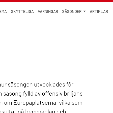
EMA
SKYTTELIGA
VARNINGAR
SÄSONGER
ARTIKLAR
 hur säsongen utvecklades för
säsong fylld av offensiv briljans
n om Europaplatserna, vilka som
 resultat på hemmaplan och