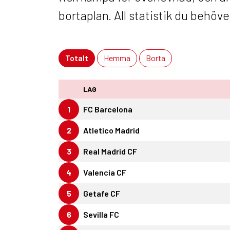
bortaplan. All statistik du behöv
Totalt
Hemma
Borta
LAG
1
FC Barcelona
2
Atletico Madrid
3
Real Madrid CF
4
Valencia CF
5
Getafe CF
6
Sevilla FC