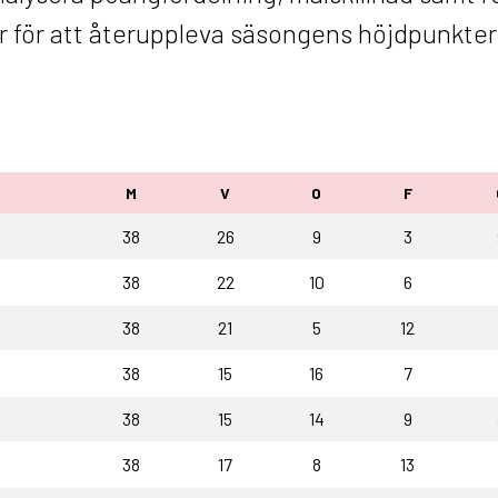
er för att återuppleva säsongens höjdpunkter
M
V
O
F
38
26
9
3
38
22
10
6
38
21
5
12
38
15
16
7
38
15
14
9
38
17
8
13