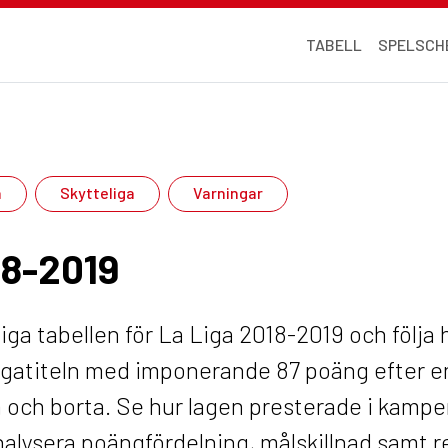
TABELL
SPELSCH
a
Skytteliga
Varningar
18-2019
diga tabellen för La Liga 2018-2019 och följa
igatiteln med imponerande 87 poäng efter en 
 och borta. Se hur lagen presterade i kampe
analysera poängfördelning, målskillnad samt