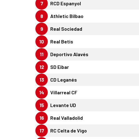
7
RCD Espanyol
8
Athletic Bilbao
9
Real Sociedad
10
Real Betis
11
Deportivo Alavés
12
SD Eibar
13
CD Leganés
14
Villarreal CF
15
Levante UD
16
Real Valladolid
17
RC Celta de Vigo