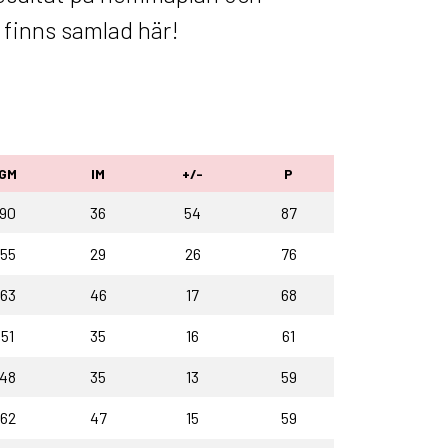
 finns samlad här!
GM
IM
+/-
P
90
36
54
87
55
29
26
76
63
46
17
68
51
35
16
61
48
35
13
59
62
47
15
59