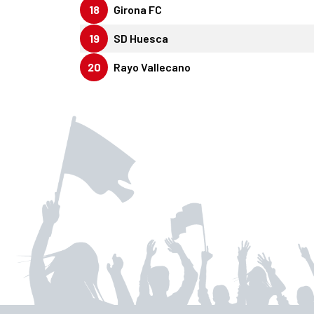
18
Girona FC
19
SD Huesca
20
Rayo Vallecano