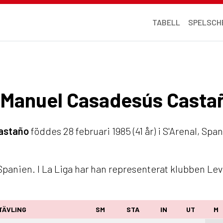
TABELL
SPELSCH
or Manuel Casadesús Casta
Castaño
föddes 28 februari 1985 (41 år) i S'Arenal, Sp
Spanien. I La Liga har han representerat klubben Le
TÄVLING
SM
STA
IN
UT
M