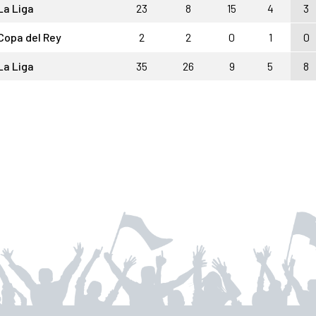
La Liga
23
8
15
4
3
Copa del Rey
2
2
0
1
0
La Liga
35
26
9
5
8