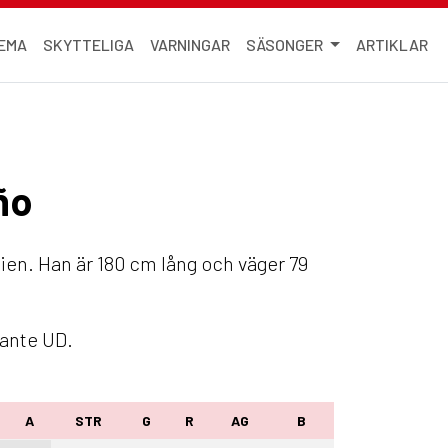
EMA
SKYTTELIGA
VARNINGAR
SÄSONGER
ARTIKLAR
ño
anien. Han är 180 cm lång och väger 79
vante UD.
A
STR
G
R
AG
B