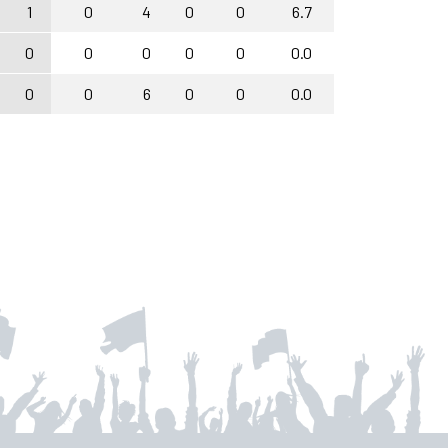
1
0
4
0
0
6.7
0
0
0
0
0
0.0
0
0
6
0
0
0.0