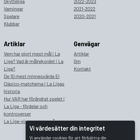
Skytteliga
2022-2023
Varningar
2021-2022
Spelare
2020-2021
Klubbar
Artiklar
Genvägar
Vem har gjort mest mål i La
Artiklar
Liga? Vad är målrekordet i La
Om
Liga?
Kontakt
De 10 mest minnesvärda El
Clásico-matcherna i La Ligas
historia
Hur VAR har förändrat spelet i
La Liga - fördelar och
kontroverser
La Liga-vinnare genom åren
Vi värdesätter din integritet
Vi använder cookies för att förbättra din