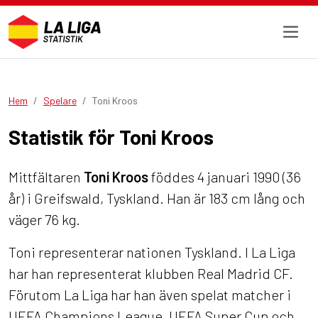
Hem
Spelare
Toni Kroos
Statistik för Toni Kroos
Mittfältaren
Toni Kroos
föddes 4 januari 1990 (36
år) i Greifswald, Tyskland. Han är 183 cm lång och
väger 76 kg.
Toni representerar nationen Tyskland. I La Liga
har han representerat klubben Real Madrid CF.
Förutom La Liga har han även spelat matcher i
UEFA Champions League, UEFA Super Cup och