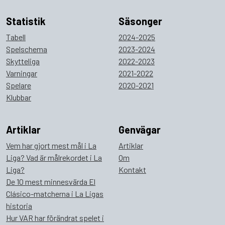
Statistik
Säsonger
Tabell
2024-2025
Spelschema
2023-2024
Skytteliga
2022-2023
Varningar
2021-2022
Spelare
2020-2021
Klubbar
Artiklar
Genvägar
Vem har gjort mest mål i La
Artiklar
Liga? Vad är målrekordet i La
Om
Liga?
Kontakt
De 10 mest minnesvärda El
Clásico-matcherna i La Ligas
historia
Hur VAR har förändrat spelet i