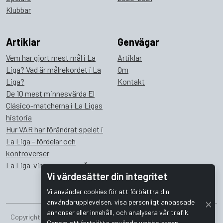
Klubbar
Artiklar
Genvägar
Vem har gjort mest mål i La
Artiklar
Liga? Vad är målrekordet i La
Om
Liga?
Kontakt
De 10 mest minnesvärda El
Clásico-matcherna i La Ligas
historia
Hur VAR har förändrat spelet i
La Liga - fördelar och
kontroverser
La Liga-vinnare genom åren
Vi värdesätter din integritet
Vi använder cookies för att förbättra din
användarupplevelsen, visa personligt anpassade
annonser eller innehåll, och analysera vår trafik.
Copyright © 2026 Bombus Interactive i Sverige AB. Alla rättigheter
Genom att fortsätta använda webbplatsen