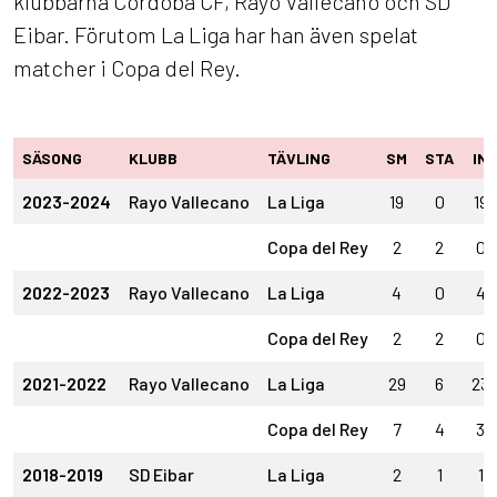
klubbarna Córdoba CF, Rayo Vallecano och SD
Eibar. Förutom La Liga har han även spelat
matcher i Copa del Rey.
SÄSONG
KLUBB
TÄVLING
SM
STA
IN
2023-2024
Rayo Vallecano
La Liga
19
0
19
Copa del Rey
2
2
0
2022-2023
Rayo Vallecano
La Liga
4
0
4
Copa del Rey
2
2
0
2021-2022
Rayo Vallecano
La Liga
29
6
23
Copa del Rey
7
4
3
2018-2019
SD Eibar
La Liga
2
1
1