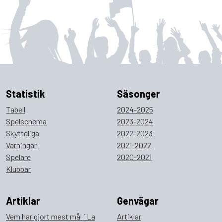
Statistik
Säsonger
Tabell
2024-2025
Spelschema
2023-2024
Skytteliga
2022-2023
Varningar
2021-2022
Spelare
2020-2021
Klubbar
Artiklar
Genvägar
Vem har gjort mest mål i La
Artiklar