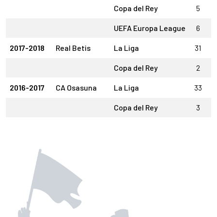
Copa del Rey
5
UEFA Europa League
6
2017-2018
Real Betis
La Liga
31
2
Copa del Rey
2
2016-2017
CA Osasuna
La Liga
33
2
Copa del Rey
3