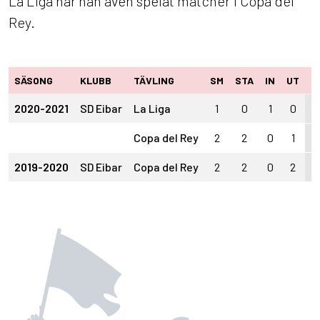
La Liga har han även spelat matcher i Copa del
Rey.
SÄSONG
KLUBB
TÄVLING
SM
STA
IN
UT
M
2020-2021
SD Eibar
La Liga
1
0
1
0
0
Copa del Rey
2
2
0
1
0
2019-2020
SD Eibar
Copa del Rey
2
2
0
2
0