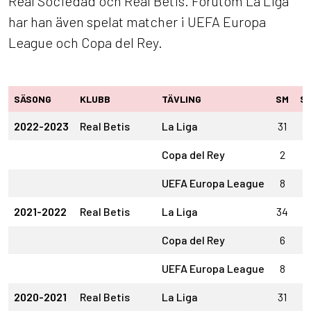
Real Sociedad och Real Betis. Förutom La Liga
har han även spelat matcher i UEFA Europa
League och Copa del Rey.
SÄSONG
KLUBB
TÄVLING
SM
S
2022-2023
Real Betis
La Liga
31
2
Copa del Rey
2
UEFA Europa League
8
2021-2022
Real Betis
La Liga
34
3
Copa del Rey
6
UEFA Europa League
8
2020-2021
Real Betis
La Liga
31
2