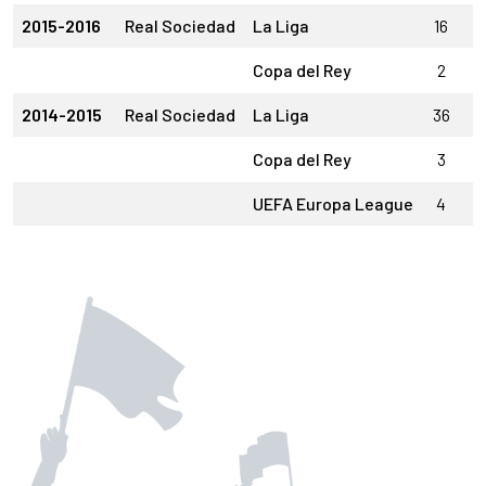
2015-2016
Real Sociedad
La Liga
16
1
Copa del Rey
2
1
2014-2015
Real Sociedad
La Liga
36
3
Copa del Rey
3
UEFA Europa League
4