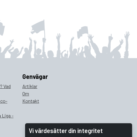
Genvägar
a? Vad
Artiklar
Om
ico-
Kontakt
 Liga -
Vi värdesätter din integritet