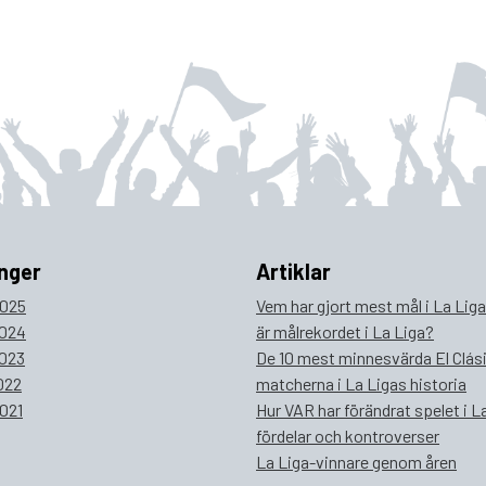
nger
Artiklar
025
Vem har gjort mest mål i La Lig
024
är målrekordet i La Liga?
023
De 10 mest minnesvärda El Clás
022
matcherna i La Ligas historia
021
Hur VAR har förändrat spelet i La
fördelar och kontroverser
La Liga-vinnare genom åren