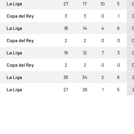
La Liga
27
17
10
5
Copa del Rey
3
3
0
1
La Liga
18
14
4
6
Copa del Rey
2
2
0
0
La Liga
19
12
7
3
Copa del Rey
2
2
0
0
La Liga
36
34
2
6
La Liga
27
26
1
5