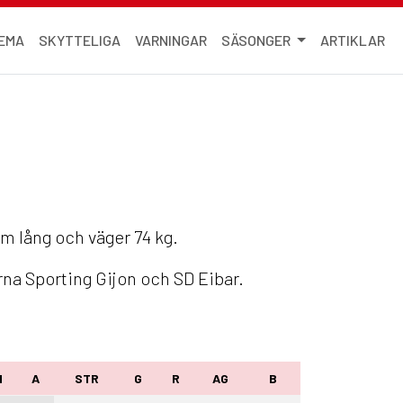
EMA
SKYTTELIGA
VARNINGAR
SÄSONGER
ARTIKLAR
cm lång och väger 74 kg.
rna Sporting Gijon och SD Eibar.
M
A
STR
G
R
AG
B