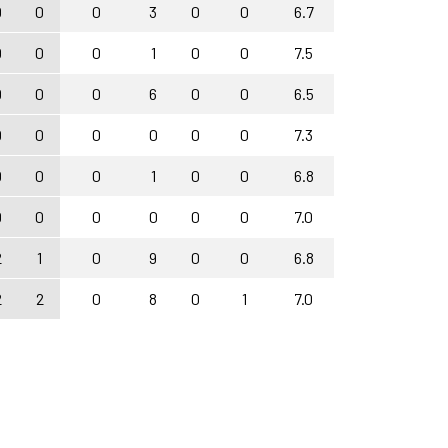
0
0
0
3
0
0
6.7
0
0
0
1
0
0
7.5
0
0
0
6
0
0
6.5
0
0
0
0
0
0
7.3
0
0
0
1
0
0
6.8
0
0
0
0
0
0
7.0
2
1
0
9
0
0
6.8
2
2
0
8
0
1
7.0