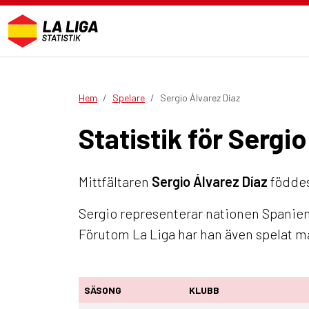
Hem
Spelare
Sergio Álvarez Díaz
Statistik för Sergi
Mittfältaren
Sergio Álvarez Díaz
föddes 
Sergio representerar nationen Spanien.
Förutom La Liga har han även spelat m
SÄSONG
KLUBB