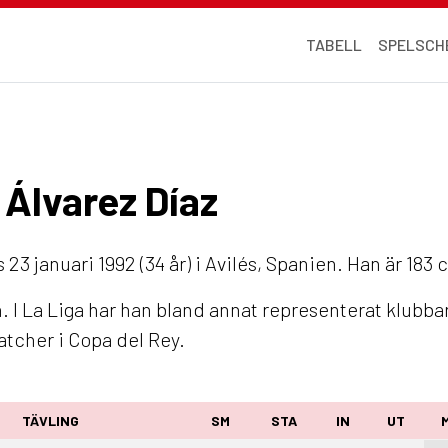
TABELL
SPELSCH
o Álvarez Díaz
23 januari 1992 (34 år) i Avilés, Spanien. Han är 183 
 I La Liga har han bland annat representerat klubba
atcher i Copa del Rey.
TÄVLING
SM
STA
IN
UT