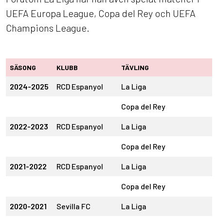
UEFA Europa League, Copa del Rey och UEFA
Champions League.
SÄSONG
KLUBB
TÄVLING
2024-2025
RCD Espanyol
La Liga
Copa del Rey
2022-2023
RCD Espanyol
La Liga
Copa del Rey
2021-2022
RCD Espanyol
La Liga
Copa del Rey
2020-2021
Sevilla FC
La Liga