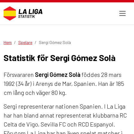
Hem
Spelare
Sergi Gómez Solà
Statistik för Sergi Gómez Solà
Försvararen
Sergi Gómez Solà
föddes 28 mars
1992 (34 år) i Arenys de Mar, Spanien. Han är 185
cm lång och väger 80 kg.
Sergi representerar nationen Spanien. I La Liga
har han bland annat representerat klubbarna RC
Celta de Vigo, Sevilla FC och RCD Espanyol.
Förutom La Liga har han även spelat matcher i