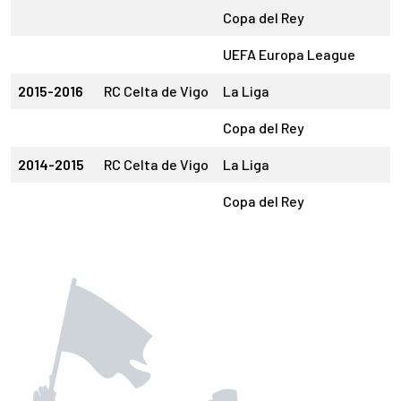
Copa del Rey
UEFA Europa League
2015-2016
RC Celta de Vigo
La Liga
Copa del Rey
2014-2015
RC Celta de Vigo
La Liga
Copa del Rey