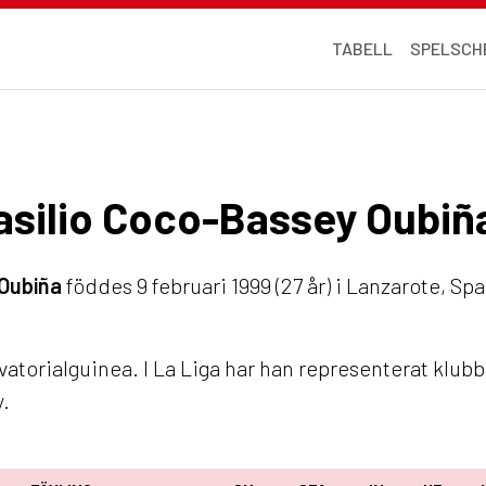
TABELL
SPELSCH
 Basilio Coco-Bassey Oubiñ
 Oubiña
föddes 9 februari 1999 (27 år) i Lanzarote, Sp
vatorialguinea. I La Liga har han representerat klu
y.