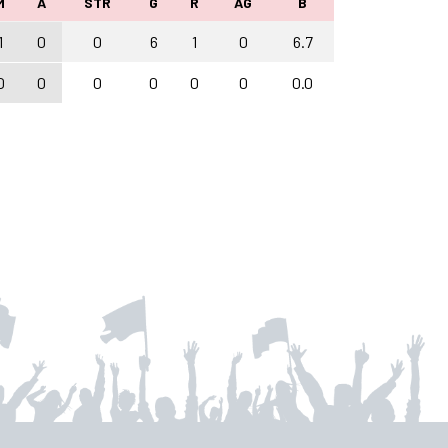
M
A
STR
G
R
AG
B
1
0
0
6
1
0
6.7
0
0
0
0
0
0
0.0