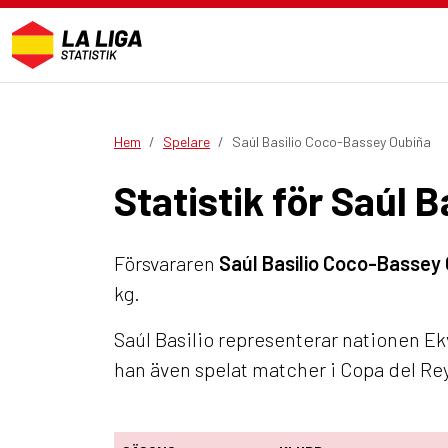
Hem
Spelare
Saúl Basilio Coco-Bassey Oubiña
Statistik för Saúl
Försvararen
Saúl Basilio Coco-Bassey
kg.
Saúl Basilio representerar nationen Ek
han även spelat matcher i Copa del Re