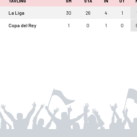
TÄVLING
SM
STA
IN
UT
La Liga
30
26
4
1
Copa del Rey
1
0
1
0