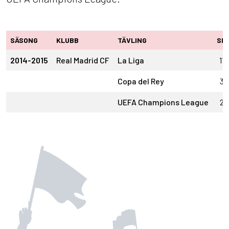
SÄSONG
KLUBB
TÄVLING
SM
2014-2015
Real Madrid CF
La Liga
11
Copa del Rey
3
UEFA Champions League
2