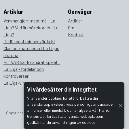
Artiklar
Genvägar
Vem har gjort mest mål i La
Artiklar
Liga? Vad är målrekordet i La
Om
Liga?
Kontakt
De 10 mest minnesvärda El
Clásico-matcherna i La Ligas
historia
Hur VAR har förändrat spelet i
La Liga - fördelar och
kontroverser
La Liga-vinnare genom åren
Vi värdesätter din integritet
Vi använder cookies för att förbättra din
användarupplevelsen, visa personligt anpassade
annonser eller innehåll, och analysera vår trafik.
Copyright © 2026 Bombus Interactive i Sverige AB. Alla rättigheter
Genom att fortsätta använda webbplatsen
förbehållna.
godkänner du användningen av cookies.