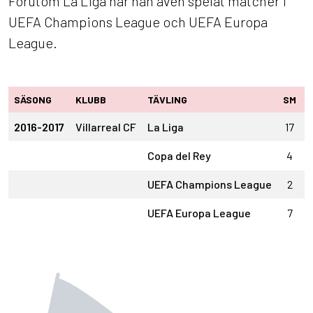
Förutom La Liga har han även spelat matcher i
UEFA Champions League och UEFA Europa
League.
SÄSONG
KLUBB
TÄVLING
SM
2016-2017
Villarreal CF
La Liga
17
Copa del Rey
4
UEFA Champions League
2
UEFA Europa League
7