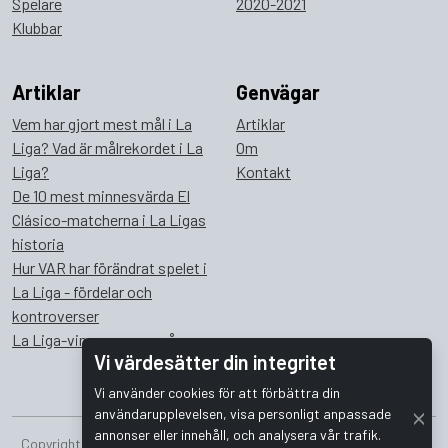
Spelare
2020-2021
Klubbar
Artiklar
Genvägar
Vem har gjort mest mål i La
Artiklar
Liga? Vad är målrekordet i La
Om
Liga?
Kontakt
De 10 mest minnesvärda El
Clásico-matcherna i La Ligas
historia
Hur VAR har förändrat spelet i
La Liga - fördelar och
kontroverser
La Liga-vinnare genom åren
Vi värdesätter din integritet
Vi använder cookies för att förbättra din
användarupplevelsen, visa personligt anpassade
annonser eller innehåll, och analysera vår trafik.
Copyright © 2026 Bombus Interactive i Sverige AB. Alla rättigheter