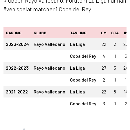
klubben Rayo Vallecano. Förutom La Liga har han
även spelat matcher i Copa del Rey.
SÄSONG
KLUBB
TÄVLING
SM
STA
IN
2023-2024
Rayo Vallecano
La Liga
22
2
20
Copa del Rey
4
1
3
2022-2023
Rayo Vallecano
La Liga
27
3
24
Copa del Rey
2
1
1
2021-2022
Rayo Vallecano
La Liga
22
8
14
Copa del Rey
3
1
2