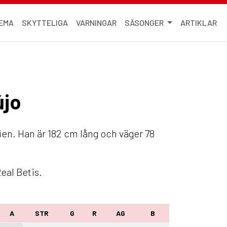
EMA
SKYTTELIGA
VARNINGAR
SÄSONGER
ARTIKLAR
újo
lien. Han är 182 cm lång och väger 78
eal Betis.
A
STR
G
R
AG
B