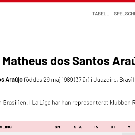
TABELL
SPELSCH
os Matheus dos Santos Ara
s Araújo
föddes 29 maj 1989 (37 år) i Juazeiro, Brasi
Brasilien. I La Liga har han representerat klubben R
VLING
SM
STA
IN
UT
M