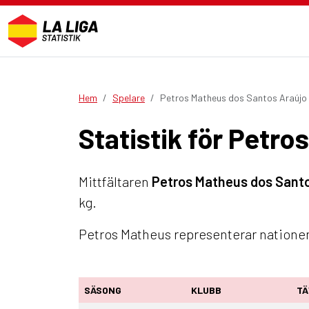
Hem
Spelare
Petros Matheus dos Santos Araújo
Statistik för Petr
Mittfältaren
Petros Matheus dos Santo
kg.
Petros Matheus representerar nationen 
SÄSONG
KLUBB
TÄ