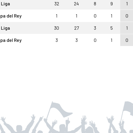
 Liga
32
24
8
9
1
pa del Rey
1
1
0
1
0
 Liga
30
27
3
5
1
pa del Rey
3
3
0
1
0