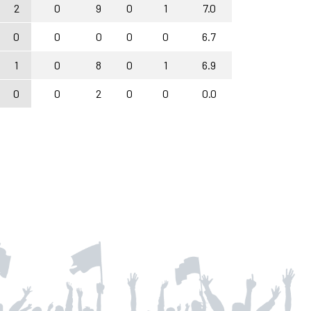
2
0
9
0
1
7.0
0
0
0
0
0
6.7
1
0
8
0
1
6.9
0
0
2
0
0
0.0