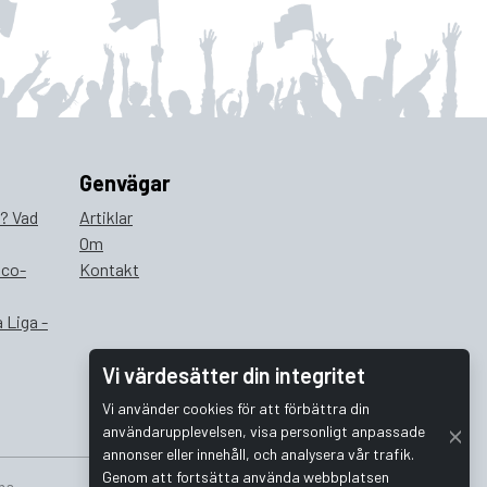
Genvägar
a? Vad
Artiklar
Om
ico-
Kontakt
 Liga -
Vi värdesätter din integritet
Vi använder cookies för att förbättra din
användarupplevelsen, visa personligt anpassade
annonser eller innehåll, och analysera vår trafik.
Genom att fortsätta använda webbplatsen
na.