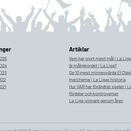
nger
Artiklar
025
Vem har gjort mest mål i La Lig
024
är målrekordet i La Liga?
023
De 10 mest minnesvärda El Clás
022
matcherna i La Ligas historia
021
Hur VAR har förändrat spelet i La
fördelar och kontroverser
La Liga-vinnare genom åren
pyright © 2026 Bombus Interactive i Sverige AB. Alla rättigheter förbehåll