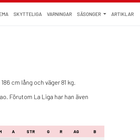
EMA
SKYTTELIGA
VARNINGAR
SÄSONGER
ARTIKLAR
 186 cm lång och väger 81 kg.
bao. Förutom La Liga har han även
M
A
STR
G
R
AG
B