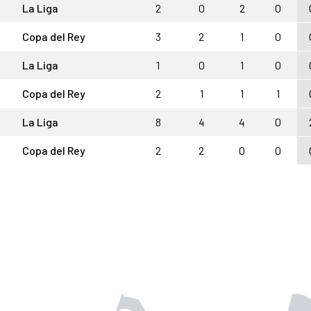
La Liga
2
0
2
0
Copa del Rey
3
2
1
0
La Liga
1
0
1
0
Copa del Rey
2
1
1
1
La Liga
8
4
4
0
Copa del Rey
2
2
0
0