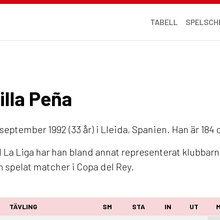
TABELL
SPELSCH
illa Peña
eptember 1992 (33 år) i Lleida, Spanien. Han är 184 
I La Liga har han bland annat representerat klubbar
n spelat matcher i Copa del Rey.
TÄVLING
SM
STA
IN
UT