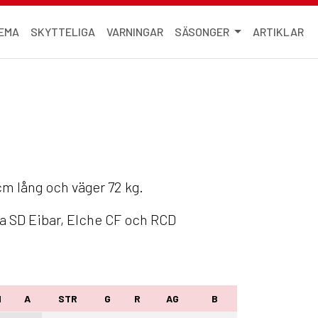
EMA
SKYTTELIGA
VARNINGAR
SÄSONGER
ARTIKLAR
cm lång och väger 72 kg.
na SD Eibar, Elche CF och RCD
M
A
STR
G
R
AG
B