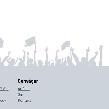
Genvägar
a? Vad
Artiklar
Om
ico-
Kontakt