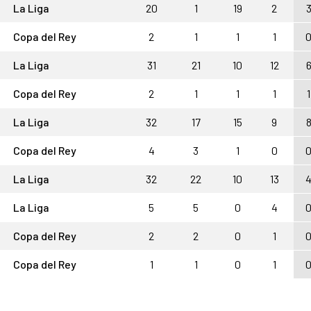
La Liga
20
1
19
2
Copa del Rey
2
1
1
1
La Liga
31
21
10
12
Copa del Rey
2
1
1
1
1
La Liga
32
17
15
9
Copa del Rey
4
3
1
0
La Liga
32
22
10
13
La Liga
5
5
0
4
Copa del Rey
2
2
0
1
Copa del Rey
1
1
0
1