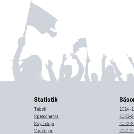
Statistik
Säso
Tabell
2024-2
Spelschema
2023-2
Skytteliga
2022-2
Varningar
2021-2