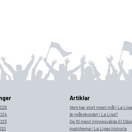
nger
Artiklar
025
Vem har gjort mest mål i La Lig
024
är målrekordet i La Liga?
023
De 10 mest minnesvärda El Clás
022
matcherna i La Ligas historia