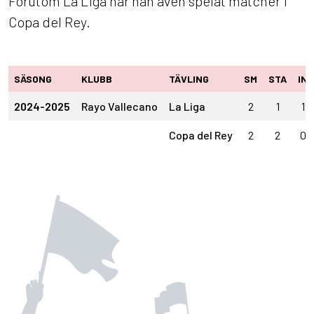
Förutom La Liga har han även spelat matcher i
Copa del Rey.
SÄSONG
KLUBB
TÄVLING
SM
STA
IN
2024-2025
Rayo Vallecano
La Liga
2
1
1
Copa del Rey
2
2
0