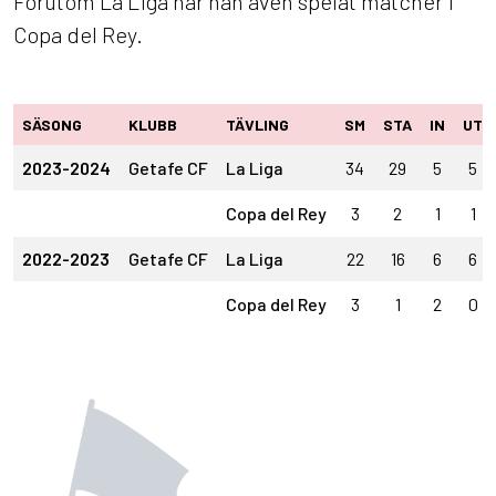
Förutom La Liga har han även spelat matcher i
Copa del Rey.
SÄSONG
KLUBB
TÄVLING
SM
STA
IN
UT
2023-2024
Getafe CF
La Liga
34
29
5
5
Copa del Rey
3
2
1
1
2022-2023
Getafe CF
La Liga
22
16
6
6
Copa del Rey
3
1
2
0