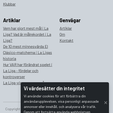
Klubbar
Artiklar
Genvägar
Vem har gjort mest mål i La
Artiklar
Liga? Vad är målrekordet i La
Om
Liga?
Kontakt
De 10 mest minnesvärda El
Clásico-matcherna i La Ligas
historia
Hur VAR har förändrat spelet i
La Liga - fördelar och
kontroverser
La Liga-vinnare genom åren
Vi värdesätter din integritet
Vi använder cookies för att förbättra din
användarupplevelsen, visa personligt anpassade
annonser eller innehåll, och analysera vår trafik.
Copyright © 2026 Bombus Interactive i Sverige AB. Alla rättigheter
Genom att fortsätta använda webbplatsen