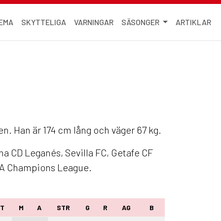
EMA
SKYTTELIGA
VARNINGAR
SÄSONGER
ARTIKLAR
ien. Han är 174 cm lång och väger 67 kg.
na CD Leganés, Sevilla FC, Getafe CF
EFA Champions League.
T
M
A
STR
G
R
AG
B