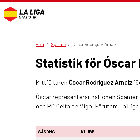
Hem
Spelare
Óscar Rodríguez Arnaiz
Statistik för Óscar
Mittfältaren
Óscar Rodríguez Arnaiz
föd
Óscar representerar nationen Spanien. 
och RC Celta de Vigo. Förutom La Lig
SÄSONG
KLUBB