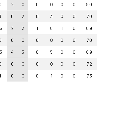
0
2
0
0
0
0
0
8.0
3
0
2
0
3
0
0
7.0
5
9
2
1
6
1
0
6.9
0
0
0
0
0
0
0
7.0
3
4
3
0
5
0
0
6.9
0
0
0
0
0
0
0
7.2
1
0
0
0
1
0
0
7.3