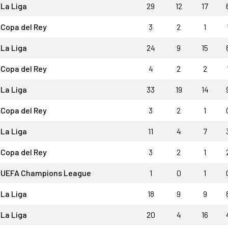
La Liga
29
12
17
Copa del Rey
3
2
1
La Liga
24
9
15
Copa del Rey
4
2
2
La Liga
33
19
14
Copa del Rey
3
2
1
La Liga
11
4
7
Copa del Rey
3
2
1
UEFA Champions League
1
0
1
La Liga
18
9
9
La Liga
20
4
16