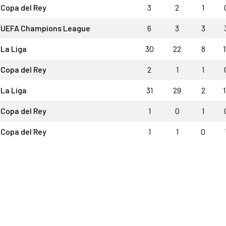
Copa del Rey
3
2
1
UEFA Champions League
6
3
3
La Liga
30
22
8
1
Copa del Rey
2
1
1
La Liga
31
29
2
1
Copa del Rey
1
0
1
Copa del Rey
1
1
0