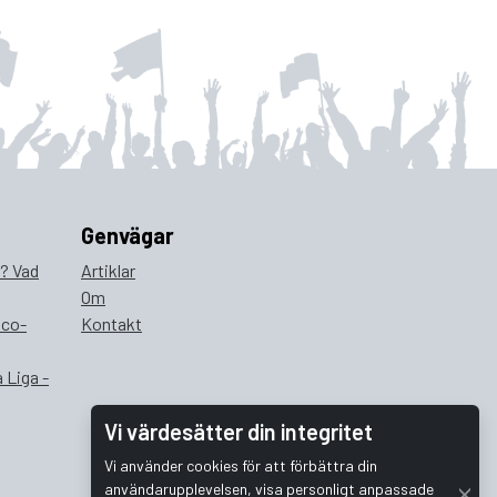
Genvägar
a? Vad
Artiklar
Om
ico-
Kontakt
 Liga -
Vi värdesätter din integritet
Vi använder cookies för att förbättra din
användarupplevelsen, visa personligt anpassade