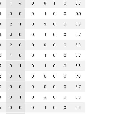
6
1
4
0
6
1
0
6.7
1
0
0
0
1
0
0
0.0
8
2
1
0
9
0
0
6.9
1
3
0
0
1
0
0
6.7
9
2
0
0
6
0
0
6.9
0
1
0
0
1
0
0
6.7
3
0
1
0
1
0
0
6.8
2
0
0
0
0
0
0
7.0
0
0
0
0
0
0
0
6.7
8
0
1
0
3
0
0
6.8
4
0
0
0
1
0
0
6.6