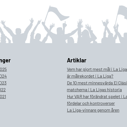
nger
Artiklar
025
Vem har gjort mest mål i La Lig
024
är målrekordet i La Liga?
023
De 10 mest minnesvärda El Clás
022
matcherna i La Ligas historia
021
Hur VAR har förändrat spelet i La
fördelar och kontroverser
La Liga-vinnare genom åren