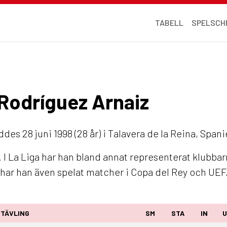
TABELL
SPELSCH
 Rodríguez Arnaiz
des 28 juni 1998 (28 år) i Talavera de la Reina, Span
I La Liga har han bland annat representerat klubbar
a har han även spelat matcher i Copa del Rey och U
TÄVLING
SM
STA
IN
U