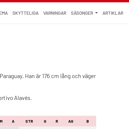
EMA
SKYTTELIGA
VARNINGAR
SÄSONGER
ARTIKLAR
, Paraguay. Han är 176 cm lång och väger
rtivo Alavés.
M
A
STR
G
R
AG
B