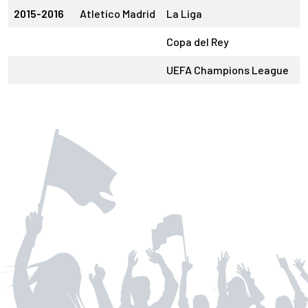
2015-2016
Atletico Madrid
La Liga
2
Copa del Rey
UEFA Champions League