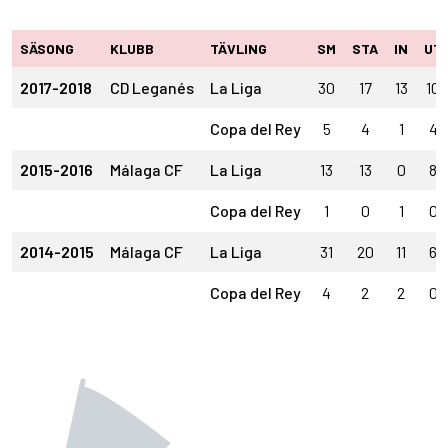
SÄSONG
KLUBB
TÄVLING
SM
STA
IN
UT
2017-2018
CD Leganés
La Liga
30
17
13
10
Copa del Rey
5
4
1
4
2015-2016
Málaga CF
La Liga
13
13
0
8
Copa del Rey
1
0
1
0
2014-2015
Málaga CF
La Liga
31
20
11
6
Copa del Rey
4
2
2
0