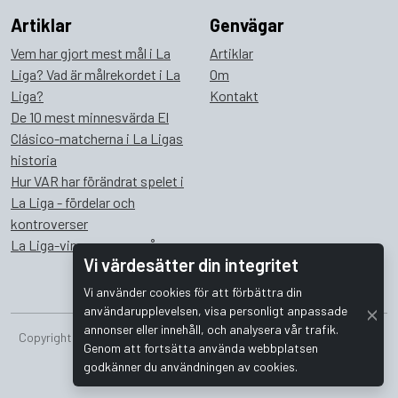
Artiklar
Genvägar
Vem har gjort mest mål i La
Artiklar
Liga? Vad är målrekordet i La
Om
Liga?
Kontakt
De 10 mest minnesvärda El
Clásico-matcherna i La Ligas
historia
Hur VAR har förändrat spelet i
La Liga - fördelar och
kontroverser
La Liga-vinnare genom åren
Vi värdesätter din integritet
Vi använder cookies för att förbättra din
användarupplevelsen, visa personligt anpassade
annonser eller innehåll, och analysera vår trafik.
Copyright © 2026 Bombus Interactive i Sverige AB. Alla rättigheter
Genom att fortsätta använda webbplatsen
förbehållna.
godkänner du användningen av cookies.