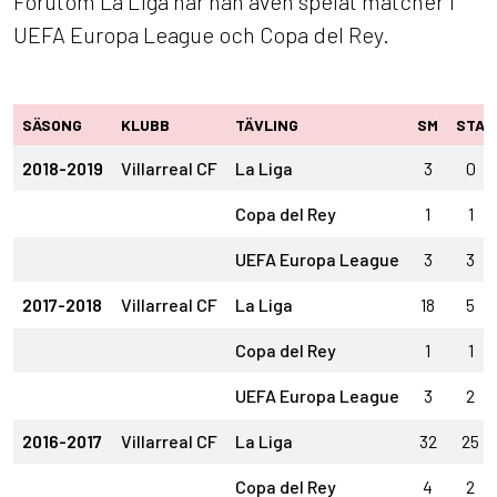
Förutom La Liga har han även spelat matcher i
UEFA Europa League och Copa del Rey.
SÄSONG
KLUBB
TÄVLING
SM
STA
2018-2019
Villarreal CF
La Liga
3
0
Copa del Rey
1
1
UEFA Europa League
3
3
2017-2018
Villarreal CF
La Liga
18
5
Copa del Rey
1
1
UEFA Europa League
3
2
2016-2017
Villarreal CF
La Liga
32
25
Copa del Rey
4
2