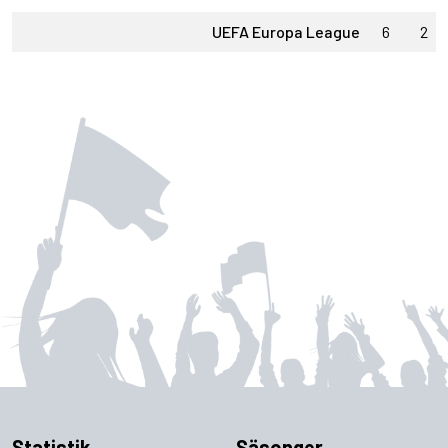
UEFA Europa League
6
2
Statistik
Säsonger