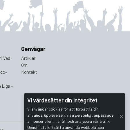
Genvägar
a? Vad
Artiklar
Om
ico-
Kontakt
 Liga -
Vi värdesätter din integritet
Vi använder cookies för att förbättra din
användarupplevelsen, visa personligt anpassade
annonser eller innehåll, och analysera vår trafik.
Genom att fortsätta använda webbplatsen
na.