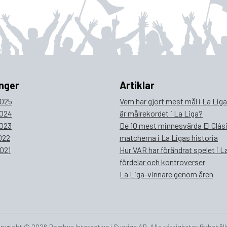
nger
Artiklar
025
Vem har gjort mest mål i La Lig
024
är målrekordet i La Liga?
023
De 10 mest minnesvärda El Clás
022
matcherna i La Ligas historia
021
Hur VAR har förändrat spelet i La
fördelar och kontroverser
La Liga-vinnare genom åren
pyright © 2026 Bombus Interactive i Sverige AB. Alla rättigheter förbehåll