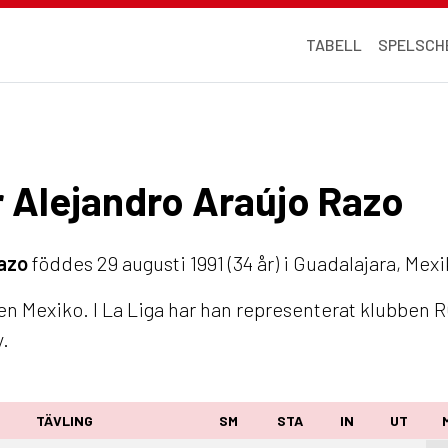
TABELL
SPELSCH
r Alejandro Araújo Razo
Razo
föddes 29 augusti 1991 (34 år) i Guadalajara, Mex
n Mexiko. I La Liga har han representerat klubben R
y.
TÄVLING
SM
STA
IN
UT