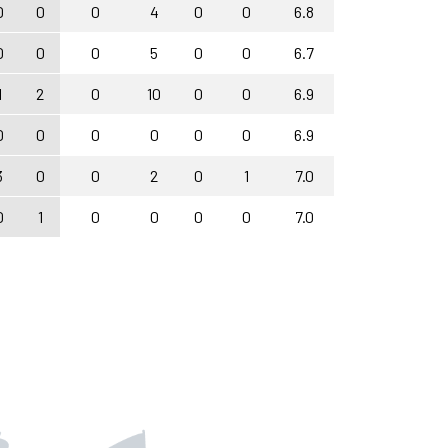
0
0
0
4
0
0
6.8
0
0
0
5
0
0
6.7
1
2
0
10
0
0
6.9
0
0
0
0
0
0
6.9
3
0
0
2
0
1
7.0
0
1
0
0
0
0
7.0