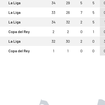
La Liga
34
29
5
5
La Liga
33
26
7
5
La Liga
34
32
2
5
Copa del Rey
2
2
0
1
La Liga
32
30
2
0
Copa del Rey
1
1
0
0