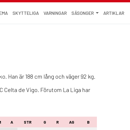
EMA
SKYTTELIGA
VARNINGAR
SÄSONGER
ARTIKLAR
iko. Han är 188 cm lång och väger 92 kg.
C Celta de Vigo. Förutom La Liga har
M
A
STR
G
R
AG
B