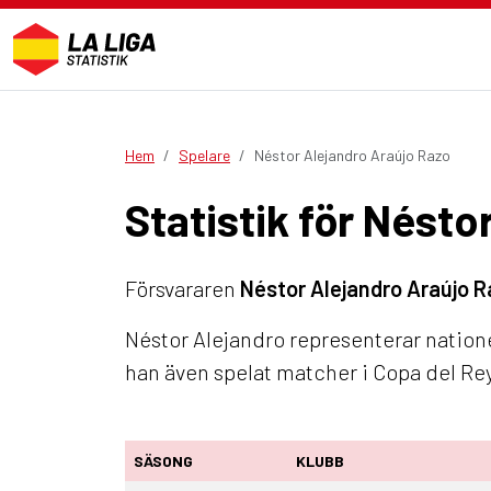
Hem
Spelare
Néstor Alejandro Araújo Razo
Statistik för Nésto
Försvararen
Néstor Alejandro Araújo 
Néstor Alejandro representerar natione
han även spelat matcher i Copa del Re
SÄSONG
KLUBB