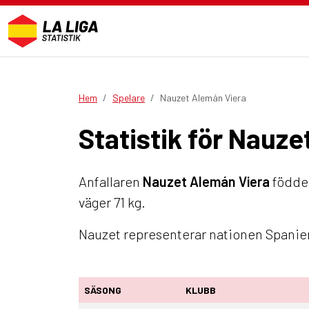
Hem
Spelare
Nauzet Alemán Viera
Statistik för Nauz
Anfallaren
Nauzet Alemán Viera
föddes
väger 71 kg.
Nauzet representerar nationen Spanien
SÄSONG
KLUBB