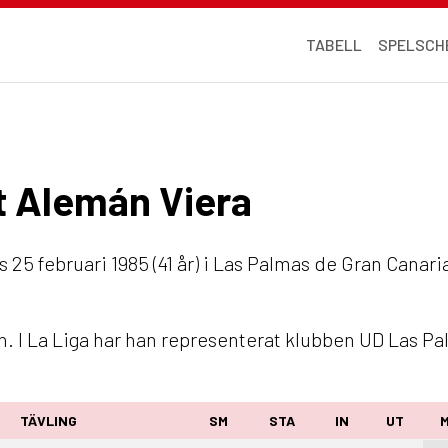
TABELL
SPELSCH
et Alemán Viera
 25 februari 1985 (41 år) i Las Palmas de Gran Canari
. I La Liga har han representerat klubben UD Las Pa
TÄVLING
SM
STA
IN
UT