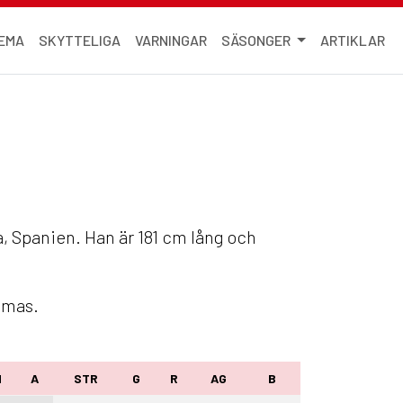
EMA
SKYTTELIGA
VARNINGAR
SÄSONGER
ARTIKLAR
a, Spanien. Han är 181 cm lång och
lmas.
M
A
STR
G
R
AG
B