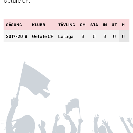
Getafe CF.
SÄSONG
KLUBB
TÄVLING
SM
STA
IN
UT
M
A
2017-2018
Getafe CF
La Liga
6
0
6
0
0
0