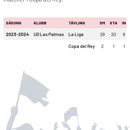
SÄSONG
KLUBB
TÄVLING
SM
STA
IN
2023-2024
UD Las Palmas
La Liga
29
20
9
Copa del Rey
2
1
1