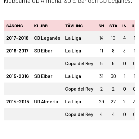
klubbarna UD Almería, SD Eibar och CD Leganés.
SÄSONG
KLUBB
TÄVLING
SM
STA
IN
UT
2017-2018
CD Leganés
La Liga
14
10
4
1
2016-2017
SD Eibar
La Liga
11
8
3
1
Copa del Rey
5
5
0
0
2015-2016
SD Eibar
La Liga
31
30
1
1
Copa del Rey
2
2
0
0
2014-2015
UD Almería
La Liga
29
27
2
3
Copa del Rey
4
4
0
0