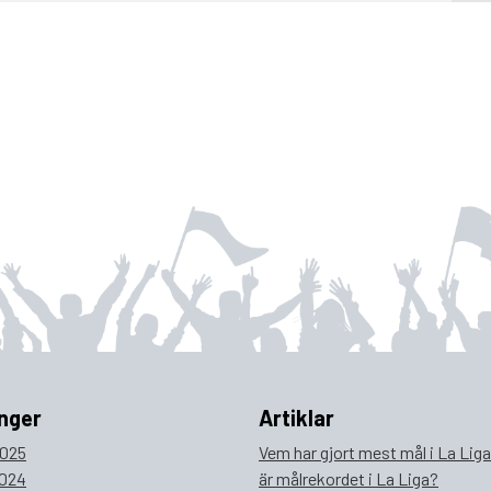
nger
Artiklar
025
Vem har gjort mest mål i La Lig
024
är målrekordet i La Liga?