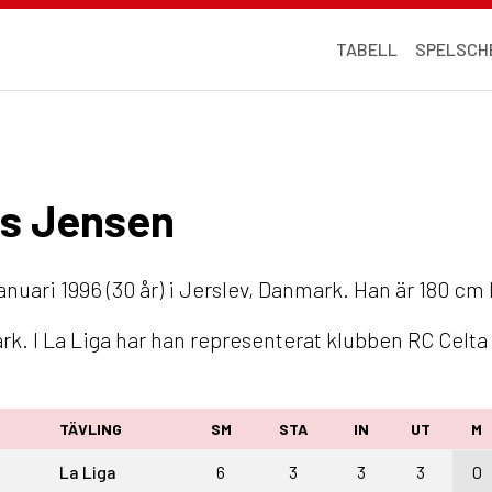
TABELL
SPELSCH
ias Jensen
anuari 1996 (30 år) i Jerslev, Danmark. Han är 180 cm 
k. I La Liga har han representerat klubben RC Celta
TÄVLING
SM
STA
IN
UT
M
La Liga
6
3
3
3
0