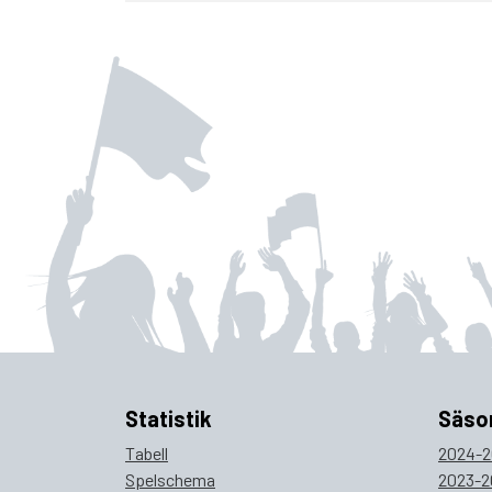
Statistik
Säso
Tabell
2024-2
Spelschema
2023-2