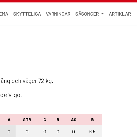
EMA
SKYTTELIGA
VARNINGAR
SÄSONGER
ARTIKLAR
lång och väger 72 kg.
 de Vigo.
A
STR
G
R
AG
B
0
0
0
0
0
6.5