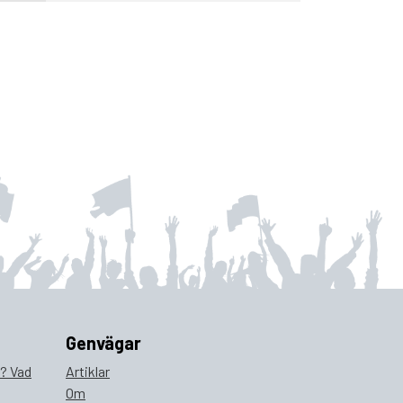
Genvägar
a? Vad
Artiklar
Om