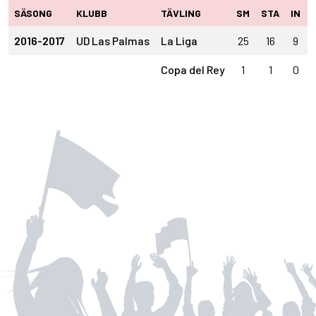
SÄSONG
KLUBB
TÄVLING
SM
STA
IN
2016-2017
UD Las Palmas
La Liga
25
16
9
Copa del Rey
1
1
0