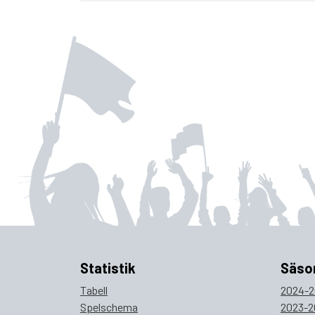
Statistik
Säso
Tabell
2024-2
Spelschema
2023-2