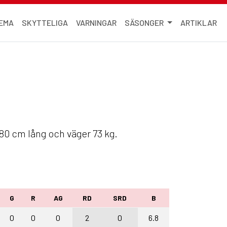
EMA
SKYTTELIGA
VARNINGAR
SÄSONGER
ARTIKLAR
180 cm lång och väger 73 kg.
G
R
AG
RD
SRD
B
0
0
0
2
0
6.8