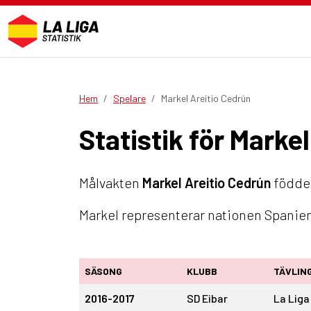
Hem
Spelare
Markel Areitio Cedrún
Statistik för Marke
Målvakten
Markel Areitio Cedrún
föddes
Markel representerar nationen Spanien.
SÄSONG
KLUBB
TÄVLIN
2016-2017
SD Eibar
La Liga