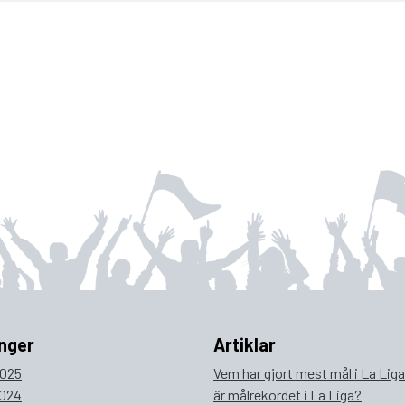
nger
Artiklar
025
Vem har gjort mest mål i La Lig
024
är målrekordet i La Liga?