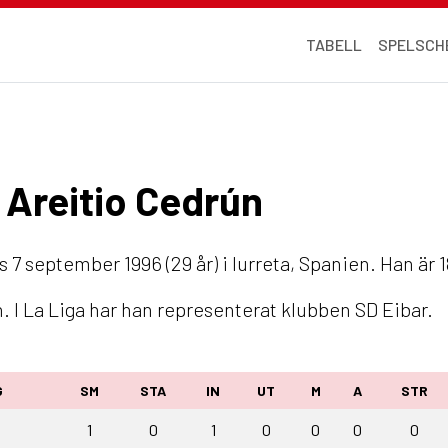
TABELL
SPELSCH
l Areitio Cedrún
 7 september 1996 (29 år) i Iurreta, Spanien. Han är 
 I La Liga har han representerat klubben SD Eibar.
G
SM
STA
IN
UT
M
A
STR
1
0
1
0
0
0
0