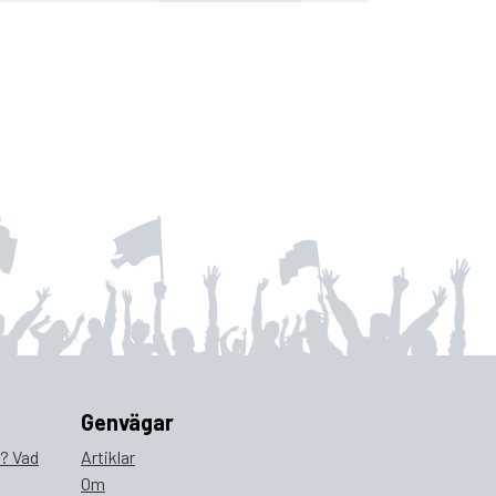
Genvägar
a? Vad
Artiklar
Om