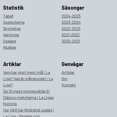
Statistik
Säsonger
Tabell
2024-2025
Spelschema
2023-2024
Skytteliga
2022-2023
Varningar
2021-2022
Spelare
2020-2021
Klubbar
Artiklar
Genvägar
Vem har gjort mest mål i La
Artiklar
Liga? Vad är målrekordet i La
Om
Liga?
Kontakt
De 10 mest minnesvärda El
Clásico-matcherna i La Ligas
historia
Hur VAR har förändrat spelet i
La Liga - fördelar och