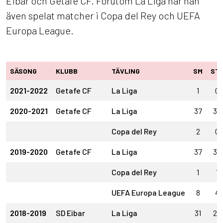
Eibar och Getafe CF. Förutom La Liga har han
även spelat matcher i Copa del Rey och UEFA
Europa League.
SÄSONG
KLUBB
TÄVLING
SM
ST
2021-2022
Getafe CF
La Liga
1
0
2020-2021
Getafe CF
La Liga
37
37
Copa del Rey
2
0
2019-2020
Getafe CF
La Liga
37
37
Copa del Rey
1
1
UEFA Europa League
8
4
2018-2019
SD Eibar
La Liga
31
26