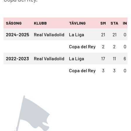
SÄSONG
KLUBB
TÄVLING
SM
STA
IN
2024-2025
Real Valladolid
La Liga
21
21
0
Copa del Rey
2
2
0
2022-2023
Real Valladolid
La Liga
17
11
6
Copa del Rey
3
3
0