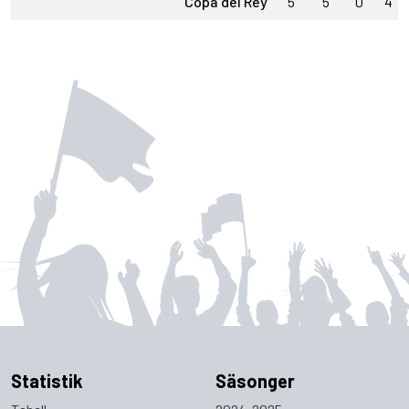
Copa del Rey
5
5
0
4
Statistik
Säsonger