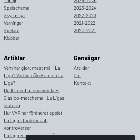
Tabell
2024-2025
Spelschema
2023-2024
Skytteliga
2022-2023
Varningar
2021-2022
Spelare
2020-2021
Klubbar
Artiklar
Genvägar
Vem har gjort mest mål i La
Artiklar
Liga? Vad är målrekordet i La
Om
Liga?
Kontakt
De 10 mest minnesvärda El
Clásico-matcherna i La Ligas
historia
Hur VAR har förändrat spelet i
La Liga - fördelar och
kontroverser
La Liga-vinnare genom åren