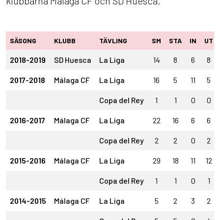
klubbarna Málaga CF och SD Huesca.
SÄSONG
KLUBB
TÄVLING
SM
STA
IN
UT
2018-2019
SD Huesca
La Liga
14
8
6
8
2017-2018
Málaga CF
La Liga
16
5
11
5
Copa del Rey
1
1
0
0
2016-2017
Málaga CF
La Liga
22
16
6
6
Copa del Rey
2
2
0
2
2015-2016
Málaga CF
La Liga
29
18
11
12
Copa del Rey
1
1
0
1
2014-2015
Málaga CF
La Liga
5
2
3
2