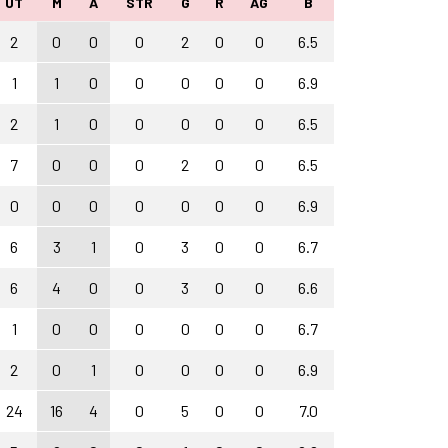
UT
M
A
STR
G
R
AG
B
2
0
0
0
2
0
0
6.5
1
1
0
0
0
0
0
6.9
2
1
0
0
0
0
0
6.5
7
0
0
0
2
0
0
6.5
0
0
0
0
0
0
0
6.9
6
3
1
0
3
0
0
6.7
6
4
0
0
3
0
0
6.6
1
0
0
0
0
0
0
6.7
2
0
1
0
0
0
0
6.9
24
16
4
0
5
0
0
7.0