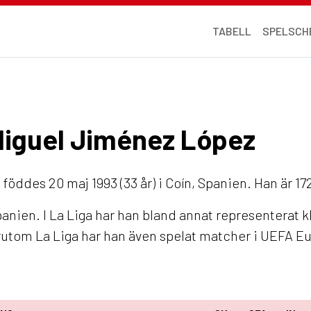
TABELL
SPELSCH
 Miguel Jiménez López
z
föddes 20 maj 1993 (33 år) i Coín, Spanien. Han är 17
anien. I La Liga har han bland annat representerat 
örutom La Liga har han även spelat matcher i UEFA 