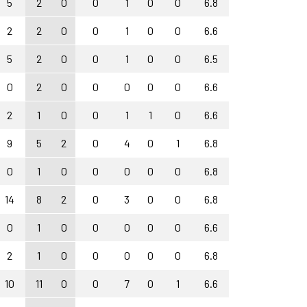
5
2
0
0
1
0
0
6.8
2
2
0
0
1
0
0
6.6
5
2
0
0
1
0
0
6.5
0
2
0
0
0
0
0
6.6
2
1
0
0
1
1
0
6.6
9
5
2
0
4
0
1
6.8
0
1
0
0
0
0
0
6.8
14
8
2
0
3
0
0
6.8
0
1
0
0
0
0
0
6.6
2
1
0
0
0
0
0
6.8
10
11
0
0
7
0
1
6.6