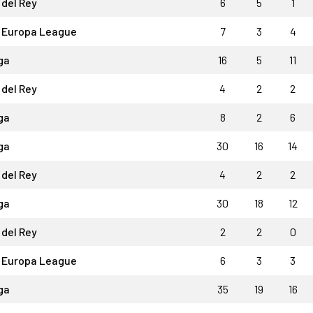
del Rey
6
5
1
 Europa League
7
3
4
ga
16
5
11
del Rey
4
2
2
ga
8
2
6
ga
30
16
14
del Rey
4
2
2
ga
30
18
12
del Rey
2
2
0
 Europa League
6
3
3
ga
35
19
16