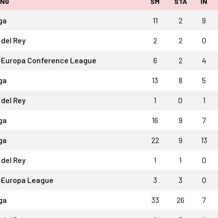
ING
SM
STA
IN
ga
11
2
9
del Rey
2
2
0
 Europa Conference League
6
2
4
ga
13
8
5
del Rey
1
0
1
ga
16
9
7
ga
22
9
13
del Rey
1
1
0
 Europa League
3
3
0
ga
33
26
7