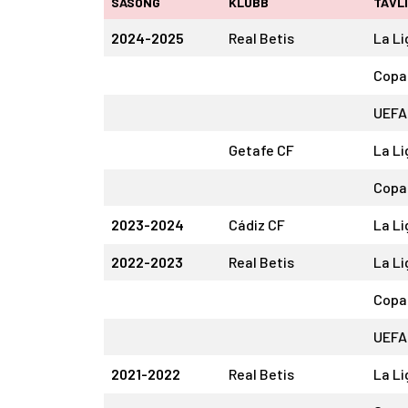
SÄSONG
KLUBB
TÄVL
2024-2025
Real Betis
La Li
Copa 
UEFA
Getafe CF
La Li
Copa 
2023-2024
Cádiz CF
La Li
2022-2023
Real Betis
La Li
Copa 
UEFA
2021-2022
Real Betis
La Li