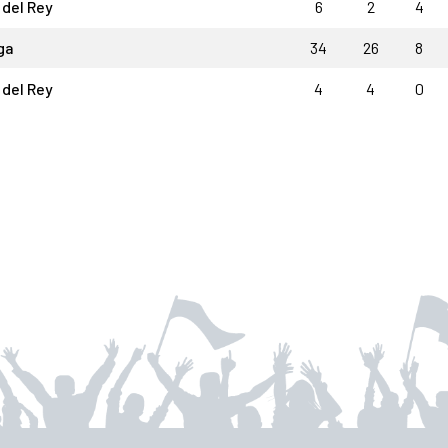
del Rey
6
2
4
ga
34
26
8
del Rey
4
4
0