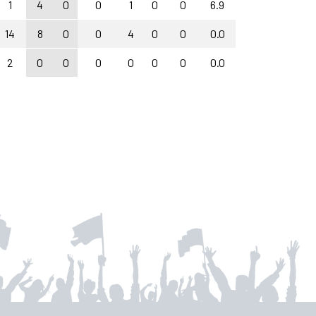
1
4
0
0
1
0
0
6.9
14
8
0
0
4
0
0
0.0
2
0
0
0
0
0
0
0.0