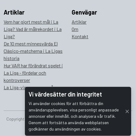
Artiklar
Genvägar
Vem har gjort mest mål i La
Artiklar
Liga? Vad är målrekordet i La
Om
Liga?
Kontakt
De 10 mest minnesvärda El
Clásico-matcherna i La Ligas
historia
Hur VAR har förändrat spelet i
La Liga - fördelar och
kontroverser
La Liga-vinnare genom åren
Vi värdesätter din integritet
Vi använder cookies för att förbättra din
användarupplevelsen, visa personligt anpassade
annonser eller innehåll, och analysera vår trafik.
Copyright © 2026 Bombus Interactive i Sverige AB. Alla rättigheter
Genom att fortsätta använda webbplatsen
förbehållna.
godkänner du användningen av cookies.