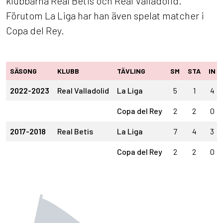
klubbarna Real Betis och Real Valladolid.
Förutom La Liga har han även spelat matcher i
Copa del Rey.
SÄSONG
KLUBB
TÄVLING
SM
STA
IN
2022-2023
Real Valladolid
La Liga
5
1
4
Copa del Rey
2
2
0
2017-2018
Real Betis
La Liga
7
4
3
Copa del Rey
2
2
0